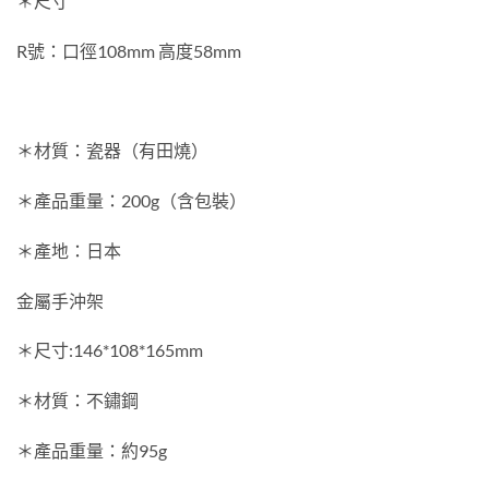
＊尺寸
R號：口徑108mm 高度58mm
＊材質：瓷器（有田燒）
＊產品重量：200g（含包裝）
＊產地：日本
金屬手沖架
＊尺寸:146*108*165mm
＊材質：不鏽鋼
＊產品重量：約95g