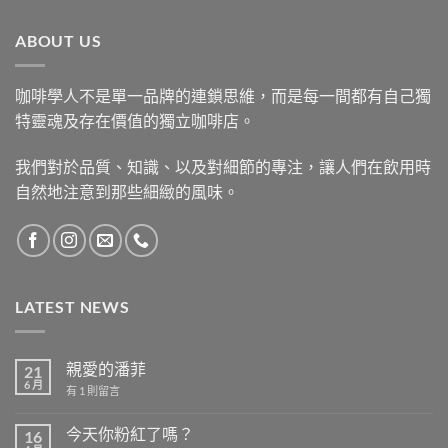
ABOUT US
咖啡學人不是單一品牌的連鎖思維，而是每一間都有自己獨
特靈魂及存在價值的獨立咖啡店。
我們對於品質、知識、以及對細節的專注，讓人們在飲用時
自然地注意到那些細緻的風味。
LATEST NEWS
親愛的潘菲
21
6 月
在
有 1 則留言
〈親
愛
的
今天你粉紅了嗎？
16
潘