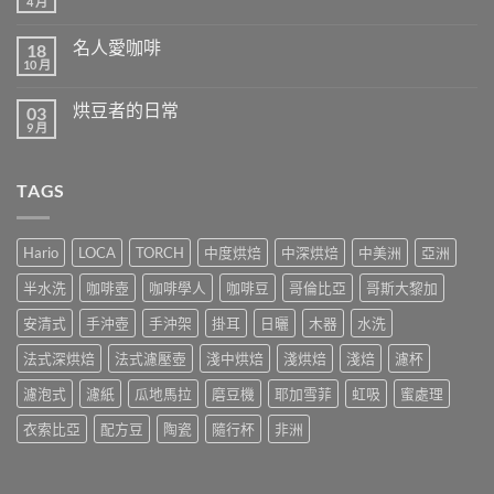
4 月
在
菲〉
尚
〈今
中
無
天
留
名人愛咖啡
18
你
言
粉
10 月
在
尚
紅
〈名
無
了
人
留
嗎？〉
烘豆者的日常
03
愛
言
中
咖
9 月
在
尚
啡〉
〈烘
無
中
豆
留
者
言
TAGS
的
日
常〉
中
Hario
LOCA
TORCH
中度烘焙
中深烘焙
中美洲
亞洲
半水洗
咖啡壺
咖啡學人
咖啡豆
哥倫比亞
哥斯大黎加
安清式
手沖壺
手沖架
掛耳
日曬
木器
水洗
法式深烘焙
法式濾壓壺
淺中烘焙
淺烘焙
淺焙
濾杯
濾泡式
濾紙
瓜地馬拉
磨豆機
耶加雪菲
虹吸
蜜處理
衣索比亞
配方豆
陶瓷
隨行杯
非洲