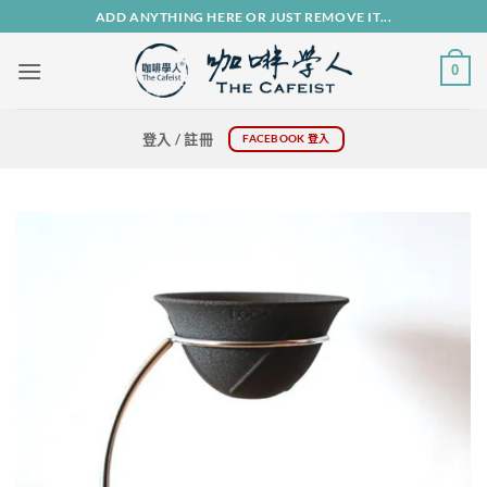
Skip
ADD ANYTHING HERE OR JUST REMOVE IT...
to
content
0
登入 / 註冊
FACEBOOK 登入