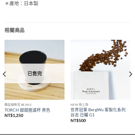
＊產地：日本製
相關商品
已售完
精品咖啡豆 BEANS
NEW 新上架
世界冠軍 BergWu 客製化系列
TORCH 甜甜圈濾杯 黑色
谷吉 日曬 G1
NT$
1,250
NT$
500