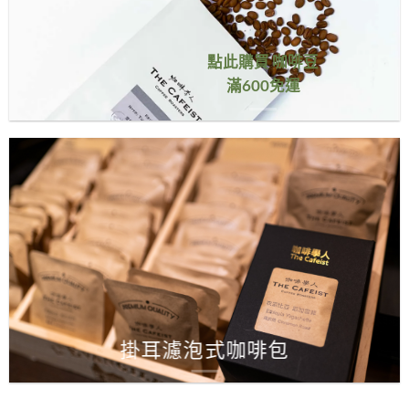
點此購買 咖啡豆
滿600免運
掛耳濾泡式咖啡包