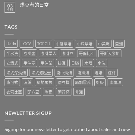
人
留
嗎？〉
烘豆者的日常
03
愛
言
中
咖
9 月
在
尚
啡〉
〈烘
無
中
豆
留
者
言
TAGS
的
日
常〉
中
Hario
LOCA
TORCH
中度烘焙
中深烘焙
中美洲
亞洲
半水洗
咖啡壺
咖啡學人
咖啡豆
哥倫比亞
哥斯大黎加
安清式
手沖壺
手沖架
掛耳
日曬
木器
水洗
法式深烘焙
法式濾壓壺
淺中烘焙
淺烘焙
淺焙
濾杯
濾泡式
濾紙
瓜地馬拉
磨豆機
耶加雪菲
虹吸
蜜處理
衣索比亞
配方豆
陶瓷
隨行杯
非洲
NEWLETTER SIGUP
Signup for our newsletter to get notified about sales and new