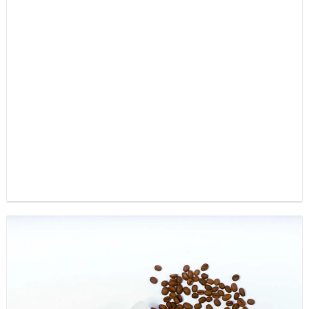
咖啡學人於誠品南西簽書發表會