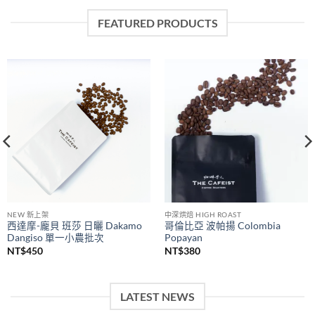
FEATURED PRODUCTS
NEW 新上架
中深烘焙 HIGH ROAST
西達摩-龐貝 班莎 日曬 Dakamo
哥倫比亞 波帕揚 Colombia
Dangiso 單一小農批次
Popayan
NT$
450
NT$
380
LATEST NEWS