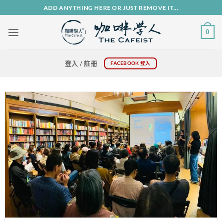
Skip
ADD ANYTHING HERE OR JUST REMOVE IT...
to
content
0
登入 / 註冊
FACEBOOK 登入