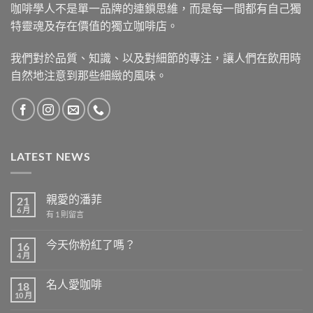
咖啡學人不是單一品牌的連鎖思維，而是每一間都有自己獨
特靈魂及存在價值的獨立咖啡店。
我們對於品質、知識、以及對細節的專注，讓人們在飲用時
自然地注意到那些細緻的風味。
LATEST NEWS
親愛的潘菲
21
6 月
在
有 1 則留言
〈親
愛
的
今天你粉紅了嗎？
16
潘
4 月
在
菲〉
尚
〈今
中
無
天
留
名人愛咖啡
18
你
言
粉
10 月
在
尚
紅
〈名
無
了