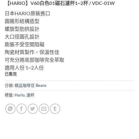
【HARIO】V60白色01磁石濾杯1~2杯 / VDC-01W
日本HARIO原裝進口
圓錐形結構造型
螺旋型肋拱設計
大口徑圓孔設計
膨脹不受空間阻礙
陶瓷材質製作，保溫性佳
可充分將底部咖啡完全萃取
適用人份 1~2人份
已售完
分類:
精品咖啡豆 Beans
標籤:
Hario
,
濾杯