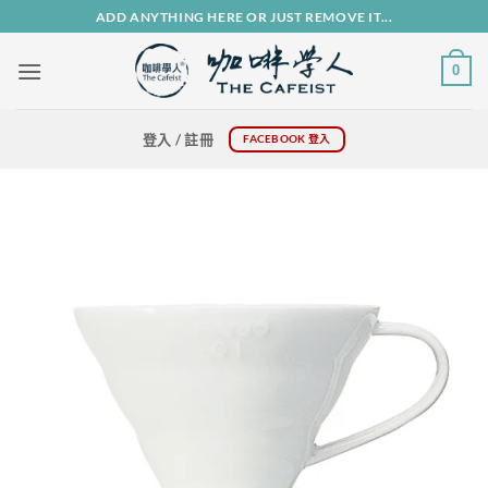
Skip
ADD ANYTHING HERE OR JUST REMOVE IT...
to
content
0
登入 / 註冊
FACEBOOK 登入