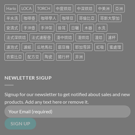
中
Hario
LOCA
TORCH
中度烘焙
中深烘焙
中美洲
亞洲
半水洗
咖啡壺
咖啡學人
咖啡豆
哥倫比亞
哥斯大黎加
安清式
手沖壺
手沖架
掛耳
日曬
木器
水洗
法式深烘焙
法式濾壓壺
淺中烘焙
淺烘焙
淺焙
濾杯
濾泡式
濾紙
瓜地馬拉
磨豆機
耶加雪菲
虹吸
蜜處理
衣索比亞
配方豆
陶瓷
隨行杯
非洲
NEWLETTER SIGUP
Signup for our newsletter to get notified about sales and new
products. Add any text here or remove it.