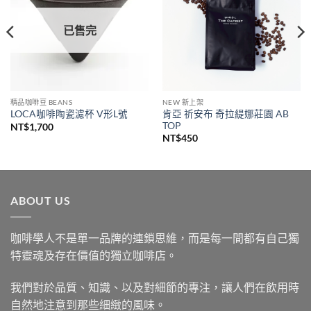
已售完
精品咖啡豆 BEANS
NEW 新上架
肯亞 祈安布 奇拉緹娜莊園 AB
LOCA咖啡陶瓷濾杯 V形L號
TOP
NT$
1,700
NT$
450
ABOUT US
咖啡學人不是單一品牌的連鎖思維，而是每一間都有自己獨
特靈魂及存在價值的獨立咖啡店。
我們對於品質、知識、以及對細節的專注，讓人們在飲用時
自然地注意到那些細緻的風味。