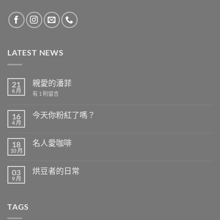
LATEST NEWS
親愛的潘菲
21
6 月
在
有 1 則留言
〈親
愛
的
今天你粉紅了嗎？
16
潘
4 月
在
菲〉
尚
〈今
中
無
天
留
名人愛咖啡
18
你
言
粉
10 月
在
尚
紅
〈名
無
了
人
留
嗎？〉
烘豆者的日常
03
愛
言
中
咖
9 月
在
尚
啡〉
〈烘
無
中
豆
留
者
言
TAGS
的
日
常〉