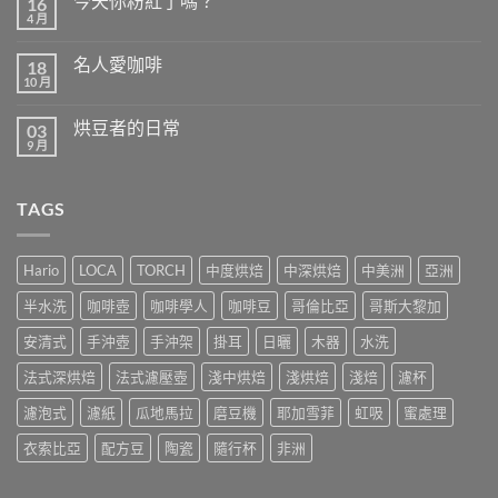
今天你粉紅了嗎？
16
潘
4 月
在
菲〉
尚
〈今
中
無
天
留
名人愛咖啡
18
你
言
粉
10 月
在
尚
紅
〈名
無
了
人
留
嗎？〉
烘豆者的日常
03
愛
言
中
咖
9 月
在
尚
啡〉
〈烘
無
中
豆
留
者
言
TAGS
的
日
常〉
中
Hario
LOCA
TORCH
中度烘焙
中深烘焙
中美洲
亞洲
半水洗
咖啡壺
咖啡學人
咖啡豆
哥倫比亞
哥斯大黎加
安清式
手沖壺
手沖架
掛耳
日曬
木器
水洗
法式深烘焙
法式濾壓壺
淺中烘焙
淺烘焙
淺焙
濾杯
濾泡式
濾紙
瓜地馬拉
磨豆機
耶加雪菲
虹吸
蜜處理
衣索比亞
配方豆
陶瓷
隨行杯
非洲