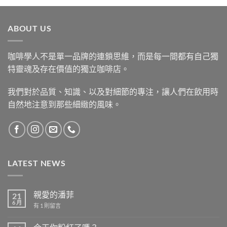
ABOUT US
咖啡學人不是單一品牌的連鎖思維，而是每一間都有自己獨
特靈魂及存在價值的獨立咖啡店。
我們對於品質、知識、以及對細節的專注，讓人們在飲用時
自然地注意到那些細緻的風味。
LATEST NEWS
親愛的潘菲
21
6 月
在
有 1 則留言
〈親
愛
的