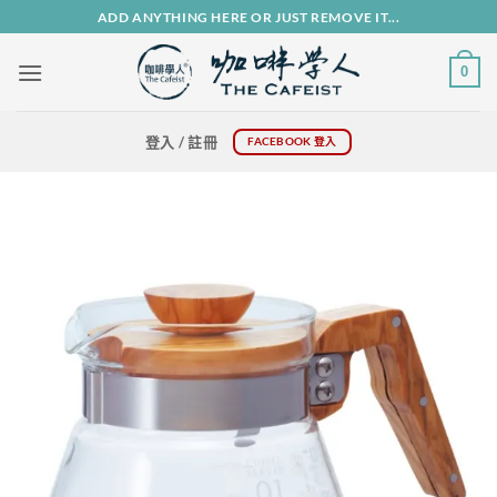
Skip
ADD ANYTHING HERE OR JUST REMOVE IT...
to
content
0
登入 / 註冊
FACEBOOK 登入