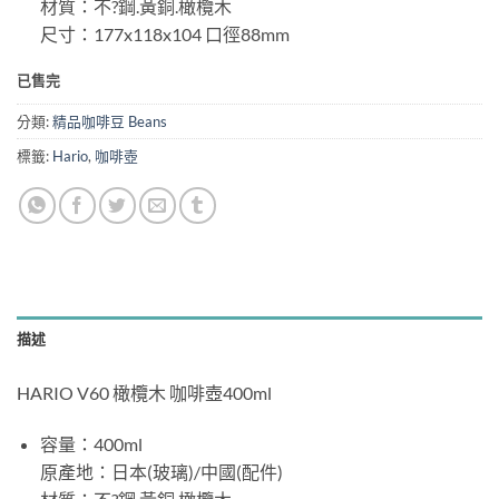
材質：不?鋼.黃銅.橄欖木
尺寸：177x118x104 口徑88mm
已售完
分類:
精品咖啡豆 Beans
標籤:
Hario
,
咖啡壺
描述
HARIO V60 橄欖木 咖啡壺400ml
容量：400ml
原產地：日本(玻璃)/中國(配件)