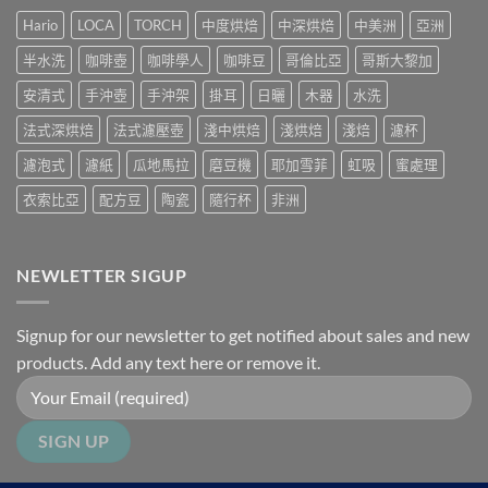
中
Hario
LOCA
TORCH
中度烘焙
中深烘焙
中美洲
亞洲
半水洗
咖啡壺
咖啡學人
咖啡豆
哥倫比亞
哥斯大黎加
安清式
手沖壺
手沖架
掛耳
日曬
木器
水洗
法式深烘焙
法式濾壓壺
淺中烘焙
淺烘焙
淺焙
濾杯
濾泡式
濾紙
瓜地馬拉
磨豆機
耶加雪菲
虹吸
蜜處理
衣索比亞
配方豆
陶瓷
隨行杯
非洲
NEWLETTER SIGUP
Signup for our newsletter to get notified about sales and new
products. Add any text here or remove it.