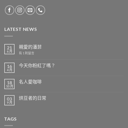
LATEST NEWS
親愛的潘菲
21
6 月
在
有 1 則留言
〈親
愛
的
今天你粉紅了嗎？
16
潘
4 月
在
菲〉
尚
〈今
中
無
天
留
名人愛咖啡
18
你
言
粉
10 月
在
尚
紅
〈名
無
了
人
留
嗎？〉
烘豆者的日常
03
愛
言
中
咖
9 月
在
尚
啡〉
〈烘
無
中
豆
留
者
言
TAGS
的
日
常〉