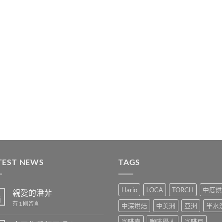
TEST NEWS
TAGS
Hario
LOCA
TORCH
中度烘
親愛的潘菲
1
月
在
有 1 則留言
中深烘焙
中美洲
亞洲
半水
〈親
愛
咖啡壺
咖啡學人
咖啡豆