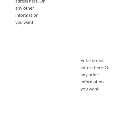
adress here. Or
any other
information
you want.
Enter street
adress here. Or
any other
information
you want.