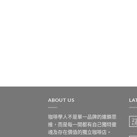
ABOUT US
LA
咖啡學人不是單一品牌的連鎖思
2
維，而是每一間都有自己獨特靈
6 
魂及存在價值的獨立咖啡店。