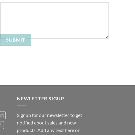
NEWLETTER SIGUP
Signup for our newsletter to get
焙
notified about sales and new
洗
products. Add any text here or