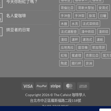
的
今天你粉紅了嗎？
6
潘
月
在
菲〉
尚
哥倫比亞
哥斯大黎加
安清式
〈今
中
無
天
留
名人愛咖啡
手沖壺
手沖架
掛耳
日曬
8
你
言
粉
月
在
尚
紅
木器
水洗
法式深烘焙
〈名
無
了
人
留
嗎？〉
烘豆者的日常
3
愛
言
法式濾壓壺
淺中烘焙
淺烘焙
中
咖
月
在
尚
啡〉
〈烘
無
淺焙
濾杯
濾泡式
濾紙
中
豆
留
者
言
瓜地馬拉
磨豆機
耶加雪菲
的
日
常〉
虹吸
蜜處理
衣索比亞
配方
中
陶瓷
隨行杯
非洲
Visa
PayPal
Stripe
MasterCard
Cash
On
Copyright 2026 © The Cafeist 咖啡學人
Delivery
台北市中正區羅斯福路二段118號
Tel 02-2368 0045