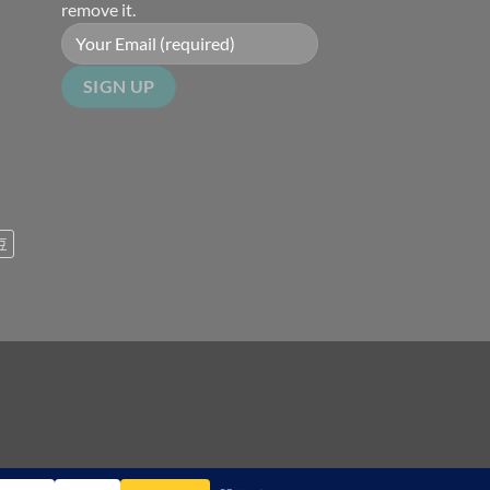
remove it.
豆