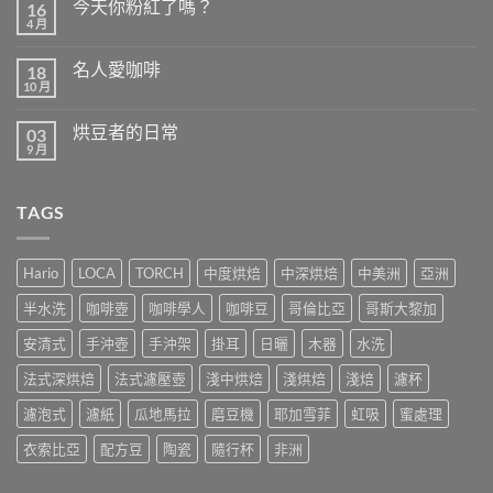
的
今天你粉紅了嗎？
16
潘
4 月
在
菲〉
尚
〈今
中
無
天
留
名人愛咖啡
18
你
言
粉
10 月
在
尚
紅
〈名
無
了
人
留
嗎？〉
烘豆者的日常
03
愛
言
中
咖
9 月
在
尚
啡〉
〈烘
無
中
豆
留
者
言
TAGS
的
日
常〉
中
Hario
LOCA
TORCH
中度烘焙
中深烘焙
中美洲
亞洲
半水洗
咖啡壺
咖啡學人
咖啡豆
哥倫比亞
哥斯大黎加
安清式
手沖壺
手沖架
掛耳
日曬
木器
水洗
法式深烘焙
法式濾壓壺
淺中烘焙
淺烘焙
淺焙
濾杯
濾泡式
濾紙
瓜地馬拉
磨豆機
耶加雪菲
虹吸
蜜處理
衣索比亞
配方豆
陶瓷
隨行杯
非洲