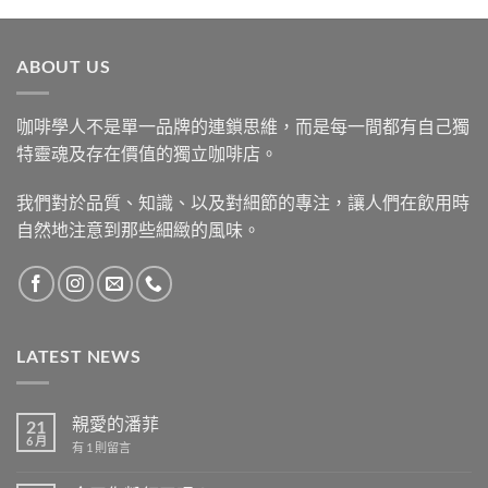
ABOUT US
咖啡學人不是單一品牌的連鎖思維，而是每一間都有自己獨
特靈魂及存在價值的獨立咖啡店。
我們對於品質、知識、以及對細節的專注，讓人們在飲用時
自然地注意到那些細緻的風味。
LATEST NEWS
親愛的潘菲
21
6 月
在
有 1 則留言
〈親
愛