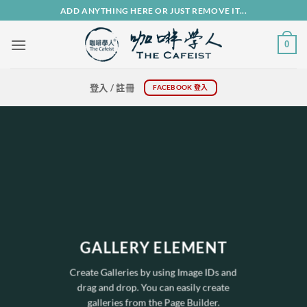
Skip
ADD ANYTHING HERE OR JUST REMOVE IT...
to
content
0
登入 / 註冊
FACEBOOK 登入
GALLERY ELEMENT
Create Galleries by using Image IDs and
drag and drop. You can easily create
galleries from the Page Builder.