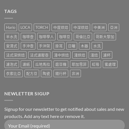
中
豆
留
者
言
TAGS
的
日
常〉
中
Hario
LOCA
TORCH
中度烘焙
中深烘焙
中美洲
亞洲
半水洗
咖啡壺
咖啡學人
咖啡豆
哥倫比亞
哥斯大黎加
安清式
手沖壺
手沖架
掛耳
日曬
木器
水洗
法式深烘焙
法式濾壓壺
淺中烘焙
淺烘焙
淺焙
濾杯
濾泡式
濾紙
瓜地馬拉
磨豆機
耶加雪菲
虹吸
蜜處理
衣索比亞
配方豆
陶瓷
隨行杯
非洲
NEWLETTER SIGUP
Signup for our newsletter to get notified about sales and new
products. Add any text here or remove it.