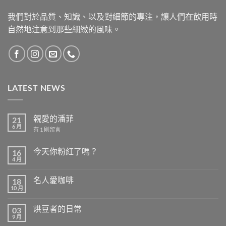
我們對於品質、知識、以及對細節的專注，讓人們在飲用時
自然地注意到那些細緻的風味。
LATEST NEWS
親愛的潘菲
21
6 月
在
有 1 則留言
〈親
愛
的
今天你粉紅了嗎？
16
潘
4 月
在
菲〉
尚
〈今
中
無
天
留
名人愛咖啡
18
你
言
粉
10 月
在
尚
紅
〈名
無
了
人
留
嗎？〉
烘豆者的日常
03
愛
言
中
咖
9 月
在
尚
啡〉
〈烘
無