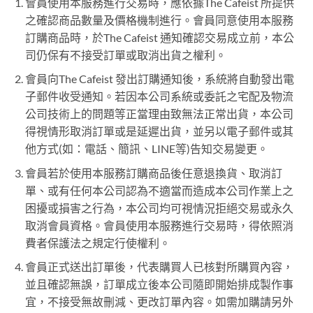
會員使用本服務進行交易時，應依據The Cafeist 所提供
之確認商品數量及價格機制進行。會員同意使用本服務
訂購商品時，於The Cafeist 通知確認交易成立前，本公
司仍保有不接受訂單或取消出貨之權利。
會員向The Cafeist 發出訂購通知後，系統將自動發出電
子郵件收受通知。若因本公司系統或委託之宅配及物流
公司技術上的問題等正當理由致無法正常出貨，本公司
得視情形取消訂單或是延遲出貨，並另以電子郵件或其
他方式(如：電話、簡訊、LINE等)告知交易變更。
會員若於使用本服務訂購商品後任意退換貨、取消訂
單、或有任何本公司認為不適當而造成本公司作業上之
困擾或損害之行為，本公司均可視情況拒絕交易或永久
取消會員資格。會員使用本服務進行交易時，得依照消
費者保護法之規定行使權利。
會員正式送出訂單後，代表購買人已核對所購買內容，
並且確認無誤，訂單成立後本公司隨即開始排成製作事
宜，不接受無故刪減、更改訂單內容。如需加購請另外