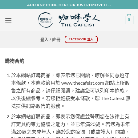
Skip
ADD ANYTHING HERE OR JUST REMOVE IT...
to
content
0
登入 / 註冊
FACEBOOK 登入
購物合約
於本網站訂購商品，即表示您已閱讀、瞭解並同意遵守
本條款，本條款適用於 www.thecafeist.com 網站上所販
售之所有商品，請仔細閱讀。建議您可以列印本條款，
以供後續參考。若您拒絕接受本條款，恕 The Cafeist 無
法提供網路販售的服務。
於本網站訂購商品，即表示您保證並聲明您在法律上有
訂定具約束力協議之能力，並已年滿20歲。若您為未年
滿20歲之未成年人，應於您的家長（或監護人）閱讀、